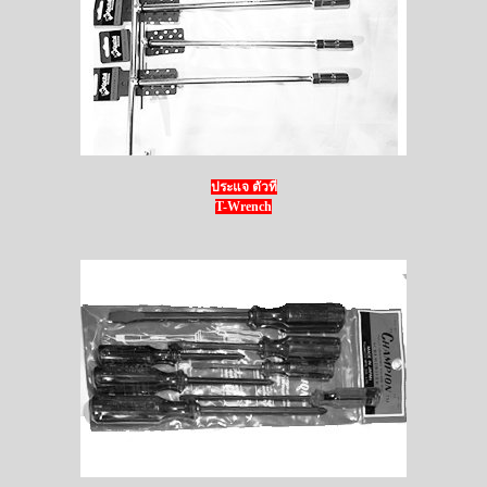
ประแจ ตัวที
T-Wrench