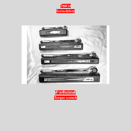
ไขควง
Screwdriver
ด้ามขันปอนด์
Torque wrench