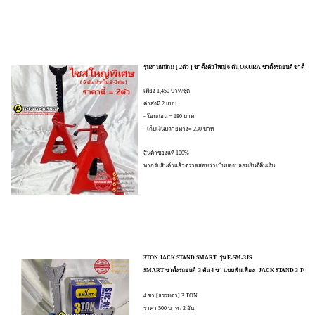
รุ่นงานหนัก!! [ 2ตัว ] ขาตั้งตัวใหญ่ 6 ตัน OKURA ขาตั้งรถยนต์ ขา
เพียง 1,450 บาท/ชุด
ค่าส่งมี 2 แบบ
- โอนก่อน = 180 บาท
- เก็บเงินปลายทาง= 230 บาท
สินค้าของแท้ 100%
หากรับสินค้าแล้วตรวจสอบว่าเป็นของปลอมยินดีคืนเงิน
3TON JACK STAND SMART รุ่น E-SM-3JS
SMART ขาตั้งรถยนต์ 3 ตัน 4 ขา แบบฟันเฟือง JACK STAND 3 TON
4 ขา [ธรรมดา] 3 TON
ราคา 500 บาท / 2 อัน