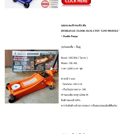
แม่แรง ตะเข้ จระเข้ 4 ตัน
HYDRAULIC FLOOR JACK 4 TON ''LOW PROFILE''
+ Double Pumps
รุ่นโหลดเตี้ย + ปั้มคู่
Brand : OKURA [ โอกุระ ]
Model : OK-4SL
ราคา 4,600 บาท / ชุด
ค่าส่งมี 2 แบบ
- โอนก่อน= 450 บาท
- เก็บเงินปลายทาง= 590
## ของแท้มาตรฐานไทย ##
สินค้าของแท้ 100%
หากรับสินค้าแล้วตรวจสอบว่าเป็นของปลอมยินดีคืนเงิน