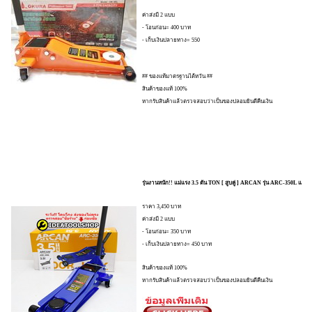
ค่าส่งมี 2 แบบ
- โอนก่อน= 400 บาท
- เก็บเงินปลายทาง= 550
## ของแท้มาตรฐานไต้หวัน ##
สินค้าของแท้ 100%
หากรับสินค้าแล้วตรวจสอบว่าเป็นของปลอมยินดีคืนเงิน
รุ่นงานหนัก!! แม่แรง 3.5 ตัน TON [ สูบคู่ ] ARCAN รุ่น ARC-350L
ราคา 3,450 บาท
ค่าส่งมี 2 แบบ
- โอนก่อน= 350 บาท
- เก็บเงินปลายทาง= 450 บาท
สินค้าของแท้ 100%
หากรับสินค้าแล้วตรวจสอบว่าเป็นของปลอมยินดีคืนเงิน