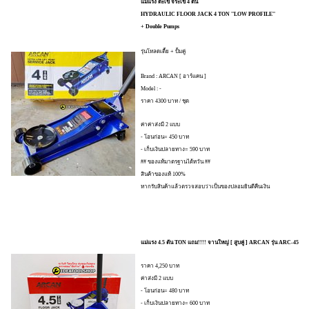
แม่แรง ตะเข้ จระเข้ 4 ตัน
HYDRAULIC FLOOR JACK 4 TON ''LOW PROFILE''
+ Double Pumps
รุ่นโหลดเตี้ย + ปั้มคู่
Brand : ARCAN [ อาร์แคน ]
Model : -
ราคา 4300 บาท / ชุด
ค่าค่าส่งมี 2 แบบ
- โอนก่อน= 450 บาท
- เก็บเงินปลายทาง= 590 บาท
## ของแท้มาตรฐานไต้หวัน ##
สินค้าของแท้ 100%
หากรับสินค้าแล้วตรวจสอบว่าเป็นของปลอมยินดีคืนเงิน
แม่แรง 4.5 ตัน TON แถม!!!! จานใหญ่ [ สูบคู่ ] ARCAN รุ่น ARC-4
ราคา 4,250 บาท
ค่าส่งมี 2 แบบ
- โอนก่อน= 480 บาท
- เก็บเงินปลายทาง= 600 บาท