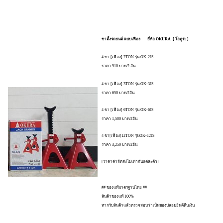
ขาตั้งรถยนต์ แบบเฟือง ยี่ห้อ OKURA [ โอคูระ ]
4 ขา [เฟือง] 2TON รุ่น OK-2JS
ราคา 510 บาท/2 อัน
4 ขา [เฟือง] 3TON รุ่น OK-3JS
ราคา 650 บาท/2อัน
4 ขา [เฟือง] 6TON รุ่น OK-6JS
ราคา 1,500 บาท/2อัน
4 ขา[เฟือง]12TON รุ่นOK-12JS
ราคา 3,250 บาท/2อัน
[ราคาค่าจัดส่งไม่เท่ากันแต่ละตัว]
## ของแท้มาตรฐานไทย ##
สินค้าของแท้ 100%
หากรับสินค้าแล้วตรวจสอบว่าเป็นของปลอมยินดีคืนเงิน