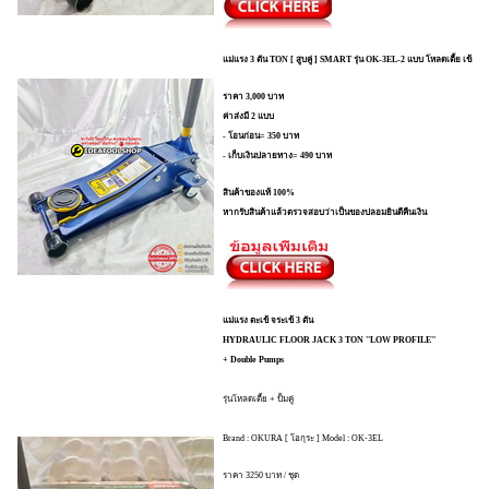
แม่แรง 3 ตัน TON [ สูบคู่ ] SMART รุ่น OK-3EL-2 แบบ โหลดเตี้ย เข้ย
ราคา 3,000 บาท
ค่าส่งมี 2 แบบ
- โอนก่อน= 350 บาท
- เก็บเงินปลายทาง= 490 บาท
สินค้าของแท้ 100%
หากรับสินค้าแล้วตรวจสอบว่าเป็นของปลอมยินดีคืนเงิน
แม่แรง ตะเข้ จระเข้ 3 ตัน
HYDRAULIC FLOOR JACK 3 TON ''LOW PROFILE''
+ Double Pumps
รุ่นโหลดเตี้ย + ปั้มคู่
Brand : OKURA [ โอกุระ ] Model : OK-3EL
ราคา 3250 บาท / ชุด