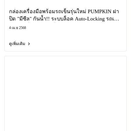
กล่องเครื่องมือพร้อมรถเข็นรุ่นใหม่ PUMPKIN ฝา
ปิด "มีซีล" กันน้ำ!! ระบบล็อค Auto-Locking รถเข็น
กล่องเครื่องมือ ตู้เครื่องมือ ฟักทอง
4 เม.ย 2568
ดูเพิ่มเติม