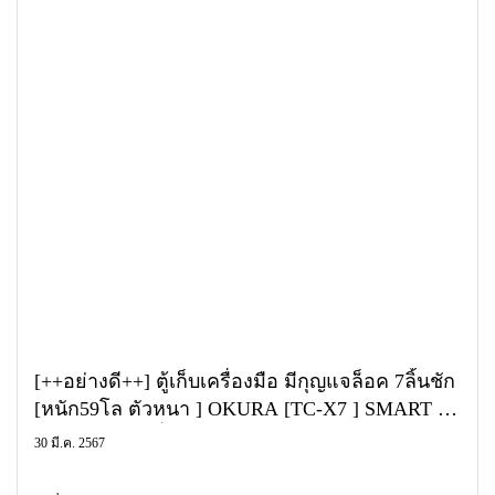
[++อย่างดี++] ตู้เก็บเครื่องมือ มีกุญแจล็อค 7ลิ้นชัก
[หนัก59โล ตัวหนา ] OKURA [TC-X7 ] SMART [
SM-07X ] ตู้เครื่องมือ
30 มี.ค. 2567