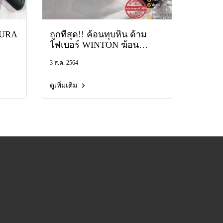
KURA
ถูกที่สุด!! ค้อนทุบหิน ด้าม
ไฟเบอร์ WINTON ฆ้อน
นหัว
2ปอนด์ 2lb 3lb 3ปอนด์ 4lb
3 ส.ค. 2564
้อน
4ปอนด์ วินตั้น ฆ้อน ฆ้อนทุบ
หิน ค้อน
ดูเพิ่มเติม