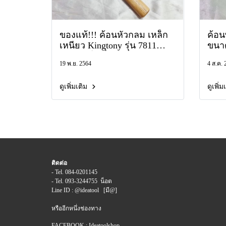
ของแท้!!! ค้อนหัวกลม เหล็ก
ค้อ
เหนียว Kingtony รุ่น 7811
ขนาด
ค้อน คิงโทนี่ ฆ้อน ค้อนตอก
พลาส
19 พ.ย. 2564
4 ส.ค. 
ตะปู คอนปอนด์ 0.5 1 1.5 2
เหลื
2.5 LB ด้ามไม้
ค้อน
ดูเพิ่มเติม
ดูเพิ่
ติดต่อ
- Tel. 084-0201145
- Tel. 093-3244755 น็อต
Line ID : @ideatool [มี@]
หรืออีกหนึ่งช่องทาง
FACEBOOK : Ideatoolshop