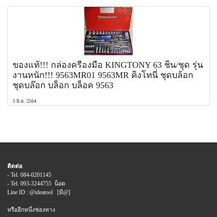
ของแท้!!! กล่องครื่องมือ KINGTONY 63 ชิ้น/ชุด รุ่น
งานหนัก!!! 9563MR01 9563MR คิงโทนี่ ชุดบล้อก
ชุดบล๊อก บล็อก บล็อค 9563
3 มิ.ย. 2564
ติดต่อ
- Tel. 084-0201145
- Tel. 093-3244755 น็อต
Line ID : @ideatool [มี@]
หรืออีกหนึ่งช่องทาง