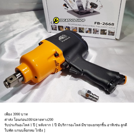
เพียง 3990 บาท
ค่าส่ง โอนก่อน100/ปลายทาง200
รับประกันอะไหล่ 1 ปี [ หลังจาก 1 ปี มีบริการอะไหล่ มีขายแยกทุกชิ้น อาทิเช่น ลูกตี
ใบพัด แกนบล็อกลม ไกยิง ]