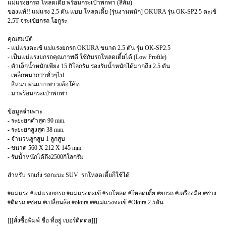
แม่แรงยกรถ โหลดเตี้ย พร้อมกระเป๋าพกพา (สีส้ม)
ของแท้!! แม่แรง 2.5 ตัน แบบ โหลดเตี้ย [รุ่นงานหนัก] OKURA รุ่น OK-SP2.5 ตะเข้
2.5T จระเข้ยกรถ โอกูระ
คุณสมบัติ
- แม่แรงตะเข้ แม่แรงยกรถ OKURA ขนาด 2.5 ตัน รุ่น OK-SP2.5
- เป็นแม่แรงยกรถคุณภาพดี ใช้กับรถโหลดเตี้ยได้ (Low Profile)
- ตัวเล็กน้ำหนักเพียง 15 กิโลกรัม รองรับน้ำหนักได้มากถึง 2.5 ตัน
- เหล็กหนากว่าทั่วๆไป
- สีหนา พ่นแบบพาวเด้อโค้ท
- มาพร้อมกระเป๋าพกพา
ข้อมูลจำเพาะ
- ระยะยกต่ำสุด 90 mm.
- ระยะยกสูงสุด 38 mm.
- จำนวนลูกสูบ 1 ลูกสูบ
- ขนาด 560 X 212 X 145 mm.
- รับน้ำหนักได้ถึง2500กิโลกรัม
สำหรับ รถเก๋ง รถกะบะ SUV รถโหลดเตี้ยก็ใช้ได้
#แม่แรง #แม่แรงยกรถ #แม่แรงตะเข้ #รถโหลด #โหลดเตี้ย #ยกรถ #เครื่องมือ #ช่าง
#ติดรถ #ซ่อม #เปลี่ยนล้อ #okura ##แม่แรงจะเข้ #Okura 2.5ตัน
[[[สั่งซื้อพิมพ์ ชื่อ ที่อยู่ เบอร์ติดต่อ]]]