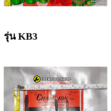
รุ่น KB3