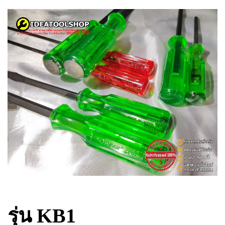
รุ่น KB1