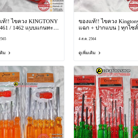
แท้!! ไขควง KINGTONY
ของแท้!! ไขควง Kingtony 
 1461 / 1462 แบบแกนทะลุ
แฉก + ปากแบน ] ทุกไซส์
ด้ แกนทลุ สี่แฉก ปาก
ทุกขนาด PH SL รุ่น 1412
 2565
4 ส.ค. 2564
ปากแฉก เล็ก ใหญ่ คิงโท
1411 ไขควงปากแฉก ไข
ไขควงแกนทะลุ
ปากแบน PH0 PH1 PH2 
มเติม
ดูเพิ่มเติม