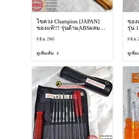
ไขควง Champion [JAPAN]
ของ
ของแท้!!! รุ่นด้ามABSผสม
รุ่น
ไม้20%ช่วยให้ไม่ลื่น แกนทะลุ
ตอกไ
9 มิ.ย. 2565
9 มิ.ย.
ตอกได้ แช้มเปี้ยน ปากแบน สี่
แบน 
แฉก screwdriver
นี่ 
ดูเพิ่มเติม
ดูเพิ่