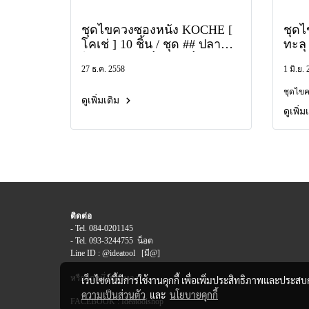
ชุดไขควงซองหนัง KOCHE [
ชุดไ
โคเช่ ] 10 ชิ้น / ชุด ## ปลาย
ทะล
ไขควง หัวเหล็กชุบแข็ง อย่าง
27 ธ.ค. 2558
1 มิ.ย.
ดี ## 970 บาท / ชุด ค่าจัดส่ง
60 บาท ## ของแท้มาตรฐาน
ชุดไขค
เยอรมัน ## สินค้าของแท้
ดูเพิ่มเติม
ดูเพิ่
100%
ติดต่อ
- Tel. 084-0201145
- Tel. 093-3244755 น็อต
Line ID : @ideatool [มี@]
หรืออีกหนึ่งช่องทาง
เว็บไซต์นี้มีการใช้งานคุกกี้ เพื่อเพิ่มประสิทธิภาพและประส
ความเป็นส่วนตัว
และ
นโยบายคุกกี้
FACEBOOK : Ideatoolshop