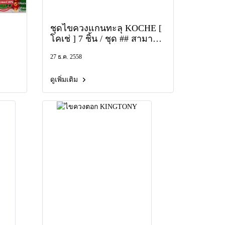
ชุดไขควงแกนทะลุ KOCHE [
โคเช่ ] 7 ชิ้น / ชุด ## สามารถ
ตอกท้าย ไขควงได้ ## รุ่นงาน
27 ธ.ค. 2558
หนัก 750 บาท / ชุด , ชุด
ไขควงแกน"ไม่"ทะลุ KOCHE
[ โคเช่ ] 7 ชิ้น / ชุด รุ่นงานเบา
ดูเพิ่มเติม
680 บาท / ชุด ค่าจัดส่ง 80
บาท ## ของแท้มาตรฐาน
เยอรมัน ## สินค้าของแท้
100%