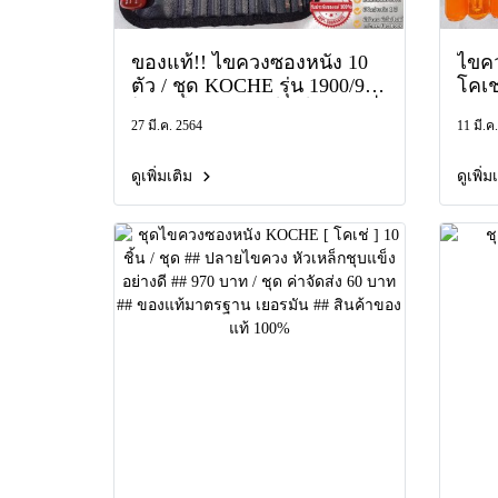
ของแท้!! ไขควงซองหนัง 10
ไขค
ตัว / ชุด KOCHE รุ่น 1900/91
โคเช
โคเช่ ไขควงงานไฟ ไขควง สี่
แกนไ
27 มี.ค. 2564
11 มี.ค
แฉก ปากแบน ชุดไขควง ซอง
ด้าม
หนัง KS-1900/91
ไขค
ดูเพิ่มเติม
ดูเพิ่