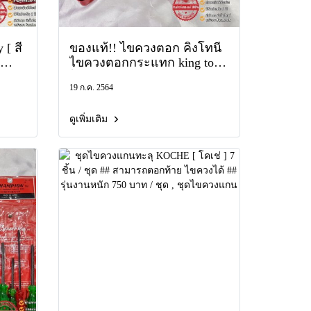
[ สี่
ของแท้!! ไขควงตอก คิงโทนี่
ไขควงตอกกระแทก king tony
ไขควงตอกพร้อมดอก
19 ก.ค. 2564
ควง
kingtony 4111FR (ดอกยาว)
PH3
4112FR (สั้น) impact drive
ดูเพิ่มเติม