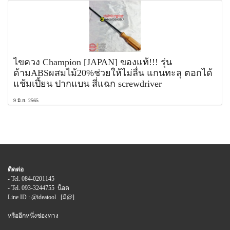
ไขควง Champion [JAPAN] ของแท้!!! รุ่น
ด้ามABSผสมไม้20%ช่วยให้ไม่ลื่น แกนทะลุ ตอกได้
แช้มเปี้ยน ปากแบน สี่แฉก screwdriver
9 มิ.ย. 2565
ติดต่อ
- Tel. 084-0201145
- Tel. 093-3244755 น็อต
Line ID : @ideatool [มี@]
หรืออีกหนึ่งช่องทาง