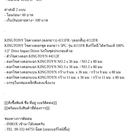
ค่าส่งมี 2 แบบ
- โอนก่อน= 60 บาท
- เก็บเงินปลายทาง= 100 บาท
.
KINGTONY ไขควงตอก (ดอกยาว) 4111FR / (ดอกสั้น) 4112FR
KINGTONY ไขควงตอกชุด ดอกยาว 5PC. รุ่น 4111FR คิงก์โทนี่ ไต้หวันแท้ 100%
1/2" Drive Impact Driver Setในชุดประกอบด้วย:
- ตัวไขควงตอก KINGTOYN #4112F
- ดอกไขควงตอกแฉก KINGTOYN NO.2 x 36 มม. / NO.2 x 80 มม.
- ดอกไขควงตอกแฉก KINGTOYN NO.3 x 36 มม. / NO.3 x 80 มม.
- ดอกไขควงตอกแบน KINGTOYN กว้าง 9 มม. x 36 มม. / กว้าง 9 มม. x 80 มม.
- ดอกไขควงตอกแบน KINGTOYN กว้าง 11 มม. x 36 มม. / กว้าง 11 มม. x 80 มม.
- บรรจุในกล่องเหล็กสีแดงแข็งแรง
.
[[[สั่งซื้อพิมพ์ ชื่อ ที่อยู่ เบอร์ติดต่อ]]]
[[[พร้อมแจ้งสินค้าที่ต้องการ]]]
.
ช่องทางการติดต่อ
- INBOX เข้ามาได้เลยครับ
- TEL. 09-332-44755 น็อต [เมมเบอร์ไลน์ขึ้น]