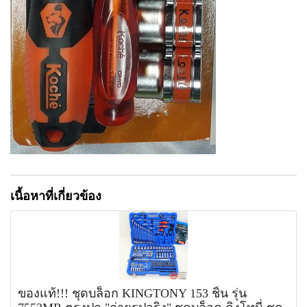
เนื้อหาที่เกี่ยวข้อง
ของแท้!!! ชุดบล็อก KINGTONY 153 ชิ้น รุ่น