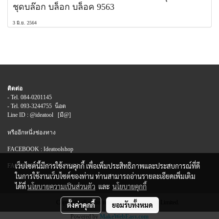
ชุดบล๊อก บล็อก บล็อค 9563
3 มิ.ย. 2564
ติดต่อ
- Tel. 084-0201145
- Tel. 093-3244755 น็อต
Line ID : @ideatool [มี@]
หรืออีกหนึ่งช่องทาง
FACEBOOK : Ideatoolshop
เว็บไซต์นี้มีการใช้งานคุกกี้ เพื่อเพิ่มประสิทธิภาพและประสบการณ์ที่ดี
FACEBOOK : SEVEN TOOL
ในการใช้งานเว็บไซต์ของท่าน ท่านสามารถอ่านรายละเอียดเพิ่มเติม
ได้ที่
นโยบายความเป็นส่วนตัว
และ
นโยบายคุกกี้
Copyright all rights reserved. MY Company Limited.
ตั้งค่าคุกกี้
ยอมรับทั้งหมด
Powered by
MakeWebEasy.com