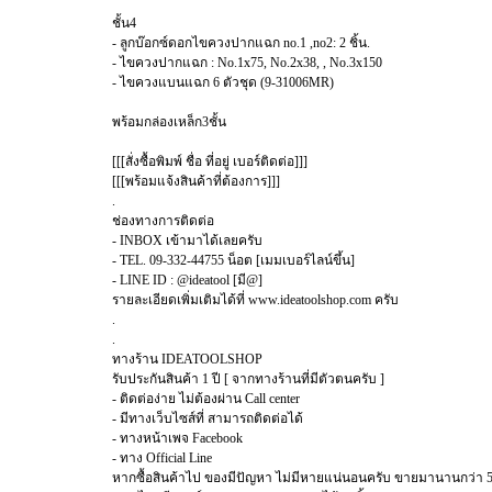
ชั้น4
- ลูกบ๊อกซ์ดอกไขควงปากแฉก no.1 ,no2: 2 ชิ้น.
- ไขควงปากแฉก : No.1x75, No.2x38, , No.3x150
- ไขควงแบนแฉก 6 ตัวชุด (9-31006MR)
พร้อมกล่องเหล็ก3ชั้น
[[[สั่งซื้อพิมพ์ ชื่อ ที่อยู่ เบอร์ติดต่อ]]]
[[[พร้อมแจ้งสินค้าที่ต้องการ]]]
.
ช่องทางการติดต่อ
- INBOX เข้ามาได้เลยครับ
- TEL. 09-332-44755 น็อต [เมมเบอร์ไลน์ขึ้น]
- LINE ID : @ideatool [มี@]
รายละเอียดเพิ่มเติมได้ที่ www.ideatoolshop.com ครับ
.
.
ทางร้าน IDEATOOLSHOP
รับประกันสินค้า 1 ปี [ จากทางร้านที่มีตัวตนครับ ]
- ติดต่อง่าย ไม่ต้องผ่าน Call center
- มีทางเว็บไซส์ที่ สามารถติดต่อได้
- ทางหน้าเพจ Facebook
- ทาง Official Line
หากซื้อสินค้าไป ของมีปัญหา ไม่มีหายแน่นอนครับ ขายมานานกว่า 5