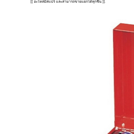
[[ อะไหล่มีสแปร์ และสามารถขายแยกได้ทุกชิ้น ]].