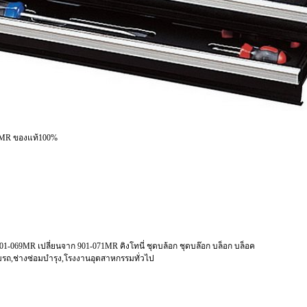
71MR ของแท้100%
!!! 01-069MR เปลี่ยนจาก 901-071MR คิงโทนี่ ชุดบล้อก ชุดบล๊อก บล็อก บล็อค
ซ่อมรถ,ช่างซ่อมบำรุง,โรงงานอุตสาหกรรมทั่วไป