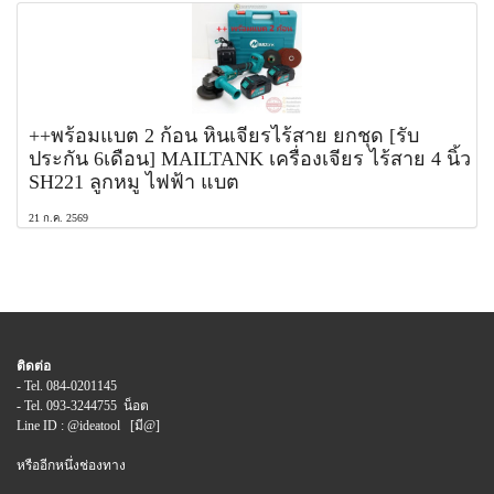
++พร้อมแบต 2 ก้อน หินเจียรไร้สาย ยกชุด [รับ
ประกัน 6เดือน] MAILTANK เครื่องเจียร ไร้สาย 4 นิ้ว
SH221 ลูกหมู ไฟฟ้า แบต
21 ก.ค. 2569
ติดต่อ
- Tel. 084-0201145
- Tel. 093-3244755 น็อต
Line ID : @ideatool [มี@]
หรืออีกหนึ่งช่องทาง