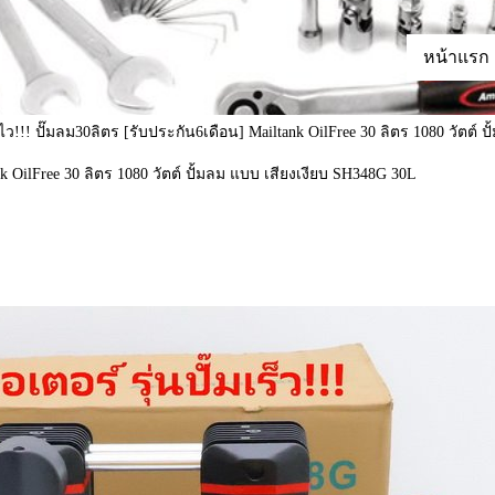
หน้าแรก
ั้มไว!!! ปั๊มลม30ลิตร [รับประกัน6เดือน] Mailtank OilFree 30 ลิตร 1080 วัตต์
ank OilFree 30 ลิตร 1080 วัตต์ ปั้มลม แบบ เสียงเงียบ SH348G 30L