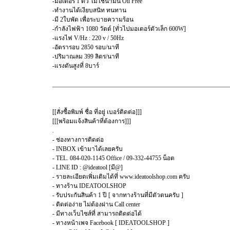
-มอเตอร์ 1 ตัว ไม่ใช้น้ำมัน Oil Free
-ทำงานได้เงียบสนิท ทนทาน
-มี 2ใบพัด เพื่อระบายความร้อน
-กำลังไฟฟ้า 1080 วัตต์ [ทั่วไปมอเตอร์ตัวเล็ก 600W]
-แรงไฟ V/Hz : 220 v / 50Hz
-อัตรารอบ 2850 รอบ/นาที
-ปริมาณลม 399 ลิตร/นาที
-แรงดันสูงที่ 8บาร์
_________________________________________________________
[[สั่งซื้อพิมพ์ ชื่อ ที่อยู่ เบอร์ติดต่อ]]]
[[[พร้อมแจ้งสินค้าที่ต้องการ]]]
.
- ช่องทางการติดต่อ
- INBOX เข้ามาได้เลยครับ
- TEL. 084-020-1145 Office / 09-332-44755 น็อต
- LINE ID : @ideatool [มี@]
- รายละเอียดเพิ่มเติมได้ที่ www.ideatoolshop.com ครับ
- ทางร้าน IDEATOOLSHOP
- รับประกันสินค้า 1 ปี [ จากทางร้านที่มีตัวตนครับ ]
- ติดต่อง่าย ไม่ต้องผ่าน Call center
- มีทางเว็บไซส์ที่ สามารถติดต่อได้
- ทางหน้าเพจ Facebook [ IDEATOOLSHOP ]