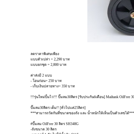
ลดราคาพิเศษเพียง
แบบตัวเปล่า = 2,290 บาท
แบบยกชุด = 2,800 บาท
ค่าส่งมี 2 แบบ
- โอนก่อน= 250 บาท
- เก็บเงินปลายทาง= 350 บาท
!!!รุ่นใหม่ปั้มไว!!! ปั๊มลม30ลิตร [รับประกัน6เดือน] Mailtank OilFree
ปั๊มลม30ลิตร เต็ม!! [ทั่วไปแค่25ลิตร]
***สามารถวัดกันที่ขนาดของถัง และ น้ำหนักให้เห็นเป็นตัวเลขได้**
#ปั๊มลม OilFree 30 ลิตร SH348G
-ถังขนาด 30 ลิตร