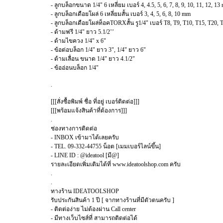
- ลูกบล็อกขนาด 1/4" 6 เหลี่ยม เบอร์ 4, 4.5, 5, 6, 7, 8, 9, 10, 11, 12, 1
- ลูกบล็อกเดือยโผล่ 6 เหลี่ยมสั้น เบอร์ 3, 4, 5, 6, 8, 10 mm
- ลูกบล็อกเดือยโผล่ท็อคTORXสั้น รู1/4" เบอร์ T8, T9, T10, T15, T20, 
- ด้ามฟรี 1/4" ยาว 5.1/2’’
- ด้ามไขควง 1/4" x 6"
- ข้อต่อบล็อก 1/4" ยาว 3", 1/4" ยาว 6"
- ด้ามเลื่อน ขนาด 1/4" ยาว 4.1/2"
- ข้ออ่อนบล็อก 1/4"
.
[[[สั่งซื้อพิมพ์ ชื่อ ที่อยู่ เบอร์ติดต่อ]]]
[[[พร้อมแจ้งสินค้าที่ต้องการ]]]
.
ช่องทางการติดต่อ
- INBOX เข้ามาได้เลยครับ
- TEL. 09-332-44755 น็อต [เมมเบอร์ไลน์ขึ้น]
- LINE ID : @ideatool [มี@]
รายละเอียดเพิ่มเติมได้ที่ www.ideatoolshop.com ครับ
.
.
ทางร้าน IDEATOOLSHOP
รับประกันสินค้า 1 ปี [ จากทางร้านที่มีตัวตนครับ ]
- ติดต่อง่าย ไม่ต้องผ่าน Call center
- มีทางเว็บไซส์ที่ สามารถติดต่อได้