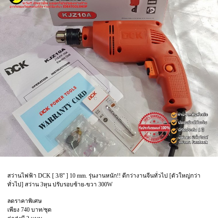
สว่านไฟฟ้า DCK [ 3/8'' ] 10 mm. รุ่นงานหนัก!! ดีกว่างานจีนทั่วไป [ตัวใหญ่กว่า
ทั่วไป] สว่าน 3หุน ปรับรอบซ้าย-ขวา 300W
ลดราคาพิเศษ
เพียง 740 บาท/ชุด