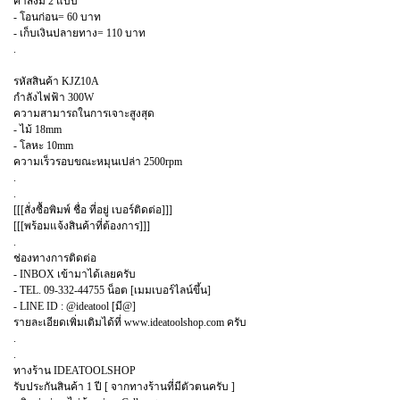
ค่าส่งมี 2 แบบ
- โอนก่อน= 60 บาท
- เก็บเงินปลายทาง= 110 บาท
.
รหัสสินค้า KJZ10A
กำลังไฟฟ้า 300W
ความสามารถในการเจาะสูงสุด
- ไม้ 18mm
- โลหะ 10mm
ความเร็วรอบขณะหมุนเปล่า 2500rpm
.
.
[[[สั่งซื้อพิมพ์ ชื่อ ที่อยู่ เบอร์ติดต่อ]]]
[[[พร้อมแจ้งสินค้าที่ต้องการ]]]
.
ช่องทางการติดต่อ
- INBOX เข้ามาได้เลยครับ
- TEL. 09-332-44755 น็อต [เมมเบอร์ไลน์ขึ้น]
- LINE ID : @ideatool [มี@]
รายละเอียดเพิ่มเติมได้ที่ www.ideatoolshop.com ครับ
.
.
ทางร้าน IDEATOOLSHOP
รับประกันสินค้า 1 ปี [ จากทางร้านที่มีตัวตนครับ ]