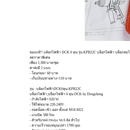
ของแท้!! บล้อกไฟฟ้า DCK 6 หุน รุ่น KPB22C บล็อกไฟฟ้า บล็อกลมไฟฟ
ลดราคาพิเศษ
เพียง 2,300 บาท/ชุด
ค่าส่งมี 2 แบบ
- โอนก่อน= 60 บาท
- เก็บเงินปลายทาง=110 บาท
รุน : บล้อกไฟฟ้าDCK6หุน KPB22C
บล็อกไฟฟ้า,บล็อกไฟฟ้า 6 หุน DCK by Dongcheng
- กำลังไฟฟ้า 620 W.
- ใช้ไฟขนาด 220-240V
- ถอดน็อต เข้า-ออก ตั้งแต่ M16-M22
- แรงบิด 588 Nm
- สำหรับรถ4 กระบะ รถ 6 ล้อ ทั่วไป
- ความเร็วรอบหมุนเปล่า 1700 rpm