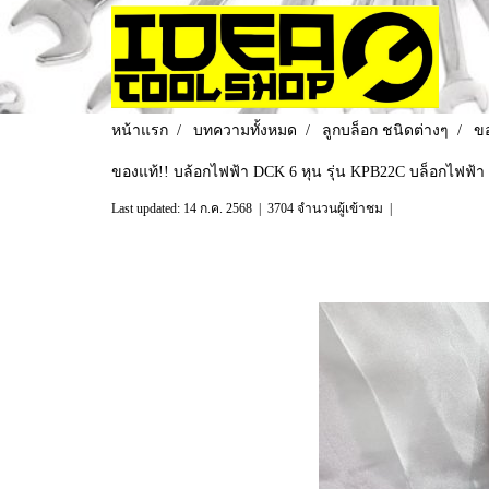
หน้าแรก
บทความทั้งหมด
ลูกบล็อก ชนิดต่างๆ
ขอ
ของแท้!! บล้อกไฟฟ้า DCK 6 หุน รุ่น KPB22C บล็อกไฟฟ้า 
Last updated: 14 ก.ค. 2568
|
3704 จำนวนผู้เข้าชม
|