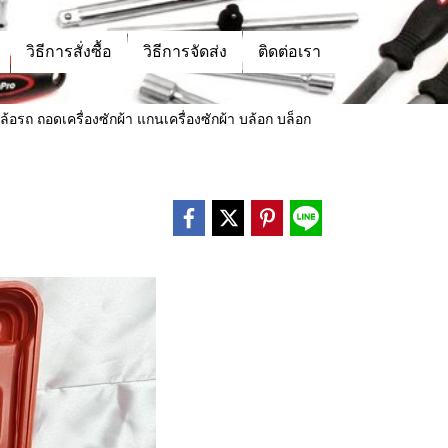
วิธีการสั่งซื้อ
วิธีการจัดส่ง
ติดต่อเรา
อรถ ถอดเครื่องซักผ้า แกนเครื่องซักผ้า บล้อก บล็อก