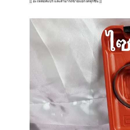
[[ อะไหล่มีสแปร์ และสามารถขายแยกได้ทุกชิ้น ]]