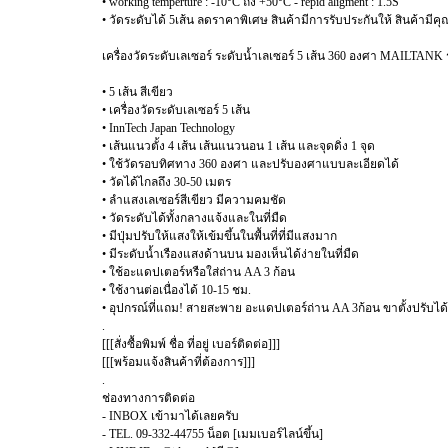
• working temperture : -10°C ถึง +50°C - repid aligment : 1.5S
• วัดระดับได้ 5เส้น ลดราคาพิเศษ สินค้ามีการรับประกันให้ สินค้ามี
เครื่องวัดระดับเลเซอร์ ระดับน้ำเลเซอร์ 5 เส้น 360 องศา MAILTANK รุ่
• 5 เส้น สีเขียว
• เครื่องวัดระดับเลเซอร์ 5 เส้น
• InnTech Japan Technology
• เส้นแนวตั้ง 4 เส้น เส้นแนวนอน 1 เส้น และจุดดิ่ง 1 จุด
• ใช้วัดรอบทิศทาง 360 องศา และปรับองศาแบบละเอียดได้
• วัดได้ไกลถึง 30-50 เมตร
• ลำแสงเลเซอร์สีเขียว มีความคมชัด
• วัดระดับได้ทั้งกลางแจ้งและในที่มืด
• มีปุ่มปรับให้แสงให้เข้มขึ้นในพื้นที่ที่มีแสงมาก
• มีระดับน้ำเรืองแสงด้านบน มองเห็นได้ง่ายในที่มืด
• ใช้อะแดปเตอร์หรือใส่ถ่าน AA 3 ก้อน
• ใช้งานต่อเนื่องได้ 10-15 ชม.
• อุปกรณ์ที่แถม! สายสะพาย อะแดปเตอร์ถ่าน AA 3ก้อน ขาตั้งปรับได้
.
[[[สั่งซื้อพิมพ์ ชื่อ ที่อยู่ เบอร์ติดต่อ]]]
[[[พร้อมแจ้งสินค้าที่ต้องการ]]]
.
ช่องทางการติดต่อ
- INBOX เข้ามาได้เลยครับ
- TEL. 09-332-44755 น็อต [เมมเบอร์ไลน์ขึ้น]