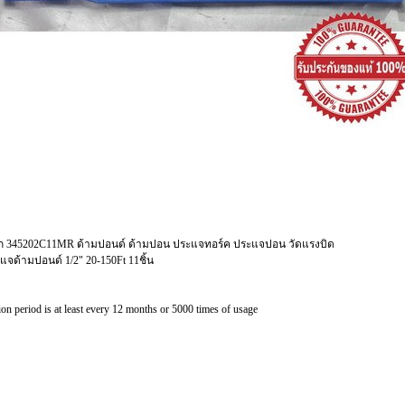
อก 345202C11MR ด้ามปอนด์ ด้ามปอน ประแจทอร์ค ประแจปอน วัดแรงบิด
มปอนด์ 1/2" 20-150Ft 11ชิ้น
ion period is at least every 12 months or 5000 times of usage