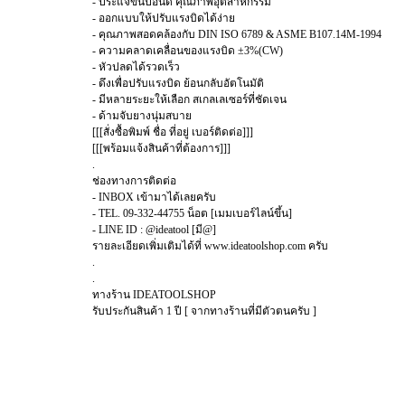
- ประแจขันปอนด์ คุณภาพอุตสาหกรรม
- ออกแบบให้ปรับแรงบิดได้ง่าย
- คุณภาพสอดคล้องกับ DIN ISO 6789 & ASME B107.14M-1994
- ความคลาดเคลื่อนของแรงบิด ±3%(CW)
- หัวปลดได้รวดเร็ว
- ดึงเพื่อปรับแรงบิด ย้อนกลับอัตโนมัติ
- มีหลายระยะให้เลือก สเกลเลเซอร์ที่ชัดเจน
- ด้ามจับยางนุ่มสบาย
[[[สั่งซื้อพิมพ์ ชื่อ ที่อยู่ เบอร์ติดต่อ]]]
[[[พร้อมแจ้งสินค้าที่ต้องการ]]]
.
ช่องทางการติดต่อ
- INBOX เข้ามาได้เลยครับ
- TEL. 09-332-44755 น็อต [เมมเบอร์ไลน์ขึ้น]
- LINE ID : @ideatool [มี@]
รายละเอียดเพิ่มเติมได้ที่ www.ideatoolshop.com ครับ
.
.
ทางร้าน IDEATOOLSHOP
รับประกันสินค้า 1 ปี [ จากทางร้านที่มีตัวตนครับ ]