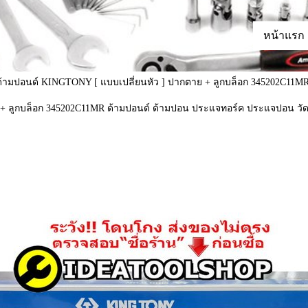
หน้าแรก
้ามปอนด์ KINGTONY [ แบบเปลี่ยนหัว ] ปากตาย + ลูกบล็อก 345202C11M
+ ลูกบล็อก 345202C11MR ด้ามปอนด์ ด้ามปอน ประแจทอร์ค ประแจปอน วั