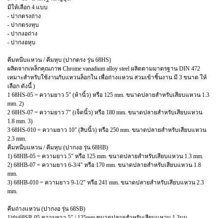
มีให้เลือก 4 แบบ
- ปากตรงถ่าง
- ปากตรงหุบ
- ปากงอถ่าง
- ปากงอหุบ
คีมหนีบแหวน / คีมหุบ (ปากตรง รุ่น 68HS)
ผลิตจากเหล็กคุณภาพ Chrome vanadium alloy steel ผลิตตามมาตรฐาน DIN 472
เหมาะสำหรับใช้งานกับแหวนล็อกใน เพื่อถ่างแหวน สวมเข้าชิ้นงาน มี 3 ขนาด ให้
เลือก ดังนี้ )
1 68HS-05 = ความยาว 5" (ห้านิ้ว) หรือ 125 mm. ขนาดปลายสำหรับเสียบแหวน 1.3
mm. 2)
2 68HS-07 = ความยาว 7" (เจ็ดนิ้ว) หรือ 180 mm. ขนาดปลายสำหรับเสียบแหวน
1.8 mm. 3)
3 68HS-010 = ความยาว 10" (สิบนิ้ว) หรือ 250 mm. ขนาดปลายสำหรับเสียบแหวน
2.3 mm.
คีมหนีบแหวน / คีมหุบ (ปากงอ รุ่น 68HB)
1) 68HB-05 = ความยาว 5" หรือ 125 mm. ขนาดปลายสำหรับเสียบแหวน 1.3 mm.
2) 68HB-07 = ความยาว 6-3/4" หรือ 170 mm. ขนาดปลายสำหรับเสียบแหวน 1.8
mm.
3) 68HB-010 = ความยาว 9-1/2" หรือ 241 mm. ขนาดปลายสำหรับเสียบแหวน 2.3
mm.
คีมถ่างแหวน (ปากงอ รุ่น 68SB)
1)รุ่น68SB-05 ความยาว 5” / 125mm ขนาดปลายสำหรับเสียบแหวน 1.3มม