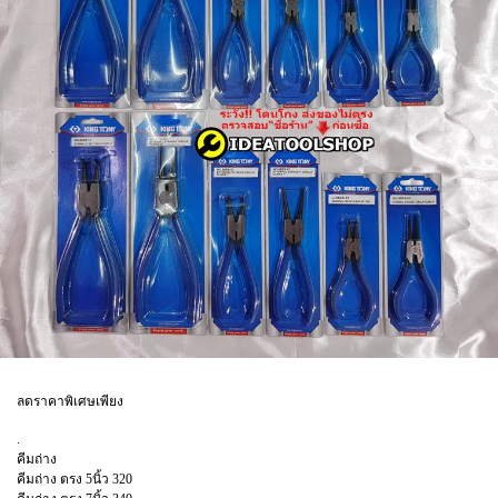
ลดราคาพิเศษเพียง
.
คีมถ่าง
คีมถ่าง ตรง 5นิ้ว 320