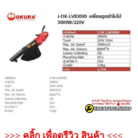
>>> คลิ้ก เพื่อดูรีวิว สินค้า <<<