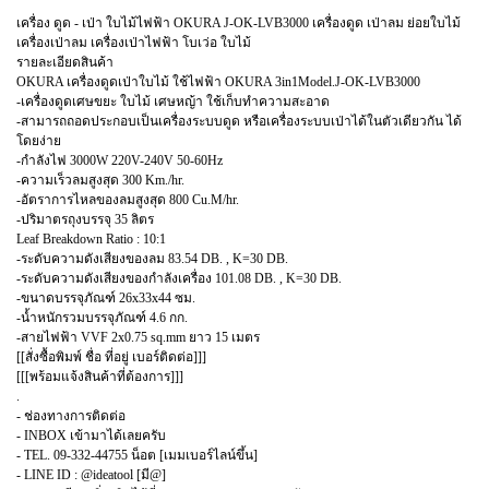
เครื่อง ดูด - เป่า ใบไม้ไฟฟ้า OKURA J-OK-LVB3000 เครื่องดูด เป่าลม ย่อยใบไม้
เครื่องเป่าลม เครื่องเป่าไฟฟ้า โบเว่อ ใบไม้
รายละเอียดสินค้า
OKURA เครื่องดูดเป่าใบไม้ ใช้ไฟฟ้า OKURA 3in1Model.J-OK-LVB3000
-เครื่องดูดเศษขยะ ใบไม้ เศษหญ้า ใช้เก็บทำความสะอาด
-สามารถถอดประกอบเป็นเครื่องระบบดูด หรือเครื่องระบบเป่าได้ในตัวเดียวกัน ได้
โดยง่าย
-กำลังไฟ 3000W 220V-240V 50-60Hz
-ความเร็วลมสูงสุด 300 Km./hr.
-อัตราการไหลของลมสูงสุด 800 Cu.M/hr.
-ปริมาตรถุงบรรจุ 35 ลิตร
Leaf Breakdown Ratio : 10:1
-ระดับความดังเสียงของลม 83.54 DB. , K=30 DB.
-ระดับความดังเสียงของกำลังเครื่อง 101.08 DB. , K=30 DB.
-ขนาดบรรจุภัณฑ์ 26x33x44 ซม.
-น้ำหนักรวมบรรจุภัณฑ์ 4.6 กก.
-สายไฟฟ้า VVF 2x0.75 sq.mm ยาว 15 เมตร
[[สั่งซื้อพิมพ์ ชื่อ ที่อยู่ เบอร์ติดต่อ]]]
[[[พร้อมแจ้งสินค้าที่ต้องการ]]]
.
- ช่องทางการติดต่อ
- INBOX เข้ามาได้เลยครับ
- TEL. 09-332-44755 น็อต [เมมเบอร์ไลน์ขึ้น]
- LINE ID : @ideatool [มี@]