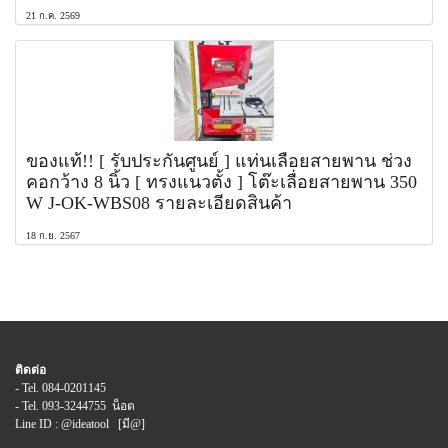
21 ก.ค. 2569
ของแท้!! [ รับประกันศูนย์ ] แท่นเลื่อยสายพาน ช่วง
คอกว้าง 8 นิ้ว [ ทรงแนวตั้ง ] โต๊ะเลื่อยสายพาน 350
W J-OK-WBS08 รายละเอียดสินค้า
18 ก.ย. 2567
ติดต่อ
- Tel. 084-0201145
- Tel. 093-3244755 น็อต
Line ID : @ideatool [มี@]