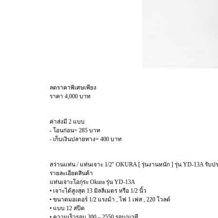
ลดราคาพิเศษเพียง
ราคา 4,000 บาท
ค่าส่งมี 2 แบบ
- โอนก่อน= 285 บาท
- เก็บเงินปลายทาง= 400 บาท
สว่านแท่น / แท่นเจาะ 1/2" OKURA [ รุ่นงานหนัก ] รุ่น YD-13A รับประก
รายละเอียดสินค้า
แท่นเจาะโอกุระ Okura รุ่น YD-13A
• เจาะได้สูงสุด 13 มิลลิเมตร หรือ 1/2 นิ้ว
• ขนาดมอเตอร์ 1/2 แรงม้า , ไฟ 1 เฟส , 220 โวลต์
• แบบ 12 สปีด
• ความเร็วรอบ 300 – 2550 รอบ/นาที