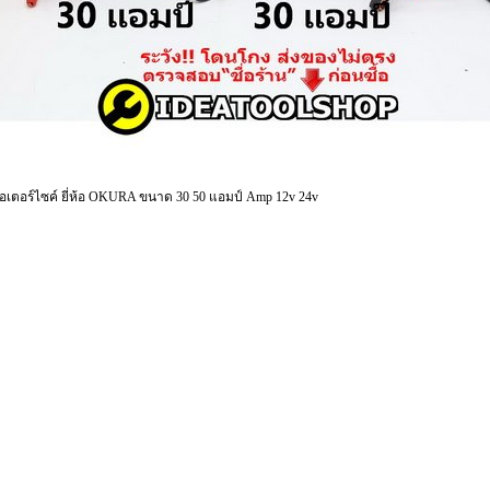
มอเตอร์ไซค์ ยี่ห้อ OKURA ขนาด 30 50 แอมป์ Amp 12v 24v