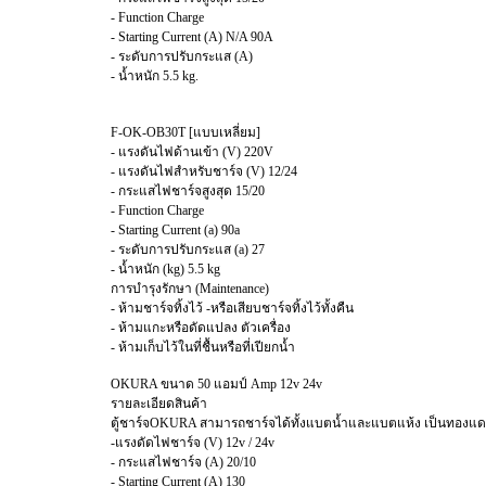
- Function Charge
- Starting Current (A) N/A 90A
- ระดับการปรับกระแส (A)
- น้ำหนัก 5.5 kg.
F-OK-OB30T [แบบเหลี่ยม]
- แรงดันไฟด้านเข้า (V) 220V
- แรงดันไฟสำหรับชาร์จ (V) 12/24
- กระแสไฟชาร์จสูงสุด 15/20
- Function Charge
- Starting Current (a) 90a
- ระดับการปรับกระแส (a) 27
- น้ำหนัก (kg) 5.5 kg
การบำรุงรักษา (Maintenance)
- ห้ามชาร์จทิ้งไว้ -หรือเสียบชาร์จทิ้งไว้ทั้งคืน
- ห้ามแกะหรือดัดแปลง ตัวเครื่อง
- ห้ามเก็บไว้ในที่ชื้นหรือที่เปียกน้ำ
OKURA ขนาด 50 แอมป์ Amp 12v 24v
รายละเอียดสินค้า
ตู้ชาร์จOKURA สามารถชาร์จได้ทั้งแบตน้ำและแบตแห้ง เป็นทองแ
-แรงดัดไฟชาร์จ (V) 12v / 24v
- กระแสไฟชาร์จ (A) 20/10
- Starting Current (A) 130