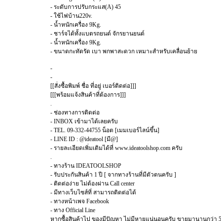
- ระดับการปรับกระแส(A) 45
- ใช้ไฟบ้าน220v.
- น้ำหนักเครื่อง 9Kg.
- ชาร์จได้ทั้งแบตรถยนต์ จักรยานยนต์
- น้ำหนักเครื่อง 9Kg.
- ขนาดกะทัดรัด เบา พกพาสะดวก เหมาะสำหรับเคลื่อนย้าย
-
-
[[สั่งซื้อพิมพ์ ชื่อ ที่อยู่ เบอร์ติดต่อ]]]
[[[พร้อมแจ้งสินค้าที่ต้องการ]]]
.
- ช่องทางการติดต่อ
- INBOX เข้ามาได้เลยครับ
- TEL. 09-332-44755 น็อต [เมมเบอร์ไลน์ขึ้น]
- LINE ID : @ideatool [มี@]
- รายละเอียดเพิ่มเติมได้ที่ www.ideatoolshop.com ครับ
.
- ทางร้าน IDEATOOLSHOP
- รับประกันสินค้า 1 ปี [ จากทางร้านที่มีตัวตนครับ ]
- ติดต่อง่าย ไม่ต้องผ่าน Call center
- มีทางเว็บไซส์ที่ สามารถติดต่อได้
- ทางหน้าเพจ Facebook
- ทาง Official Line
หากซื้อสินค้าไป ของมีปัญหา ไม่มีหายแน่นอนครับ ขายมานานกว่า 5