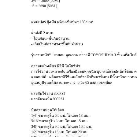
3/4" = 2800 [50M.]
1" = 3690 [50M.]
คอปเปอร์ ผู้-เมีย พร้อมเข็มขัด= 130 บาท
ค่าส่งมี 2 แบบ
- โอนก่อน=ขึ้นกับจำนวน
- เก็บเงินปลายทาง=ขึ้นกับจำนวน
รุ่นงานหนัก!!! สายลม คุณภาพ อย่างดี TOYOSHIMA 3 ชั้น เสริมใยถัก
สายลมดำ-เดี่ยว พีวีซี โตโยชิม่า
การใช้งาน : เหมาะกับเครื่องมือลมทุกชนิด อุปกรณ์ล้างอัดฉีดใช้สม ค
คุณสมบัติ : ผลิตจากพีวีซีและใยด้ายถักที่หนาพิเศษ มีน้ำหนักเบา ทน
อุณหภูมิขณะใช้งาน ระหว่าง -5 ถึง 65 องศาเซลเซียส
แรงดันใช้งาน 300PSI
แรงดันระเบิด 900PSI
มีหลายขนาดให้เลือก
1/4" ขนาดรูใน 6.5 มม. โตนอก 13 มม.
5/16"ขนาดรูใน 8 มม. โตนอก 15 มม.
3/8" ขนาดรูใน 9.5 มม. โตนอก 16.5 มม.
1/2" ขนาดรูใน 13 มม. โตนอก 20 มม.