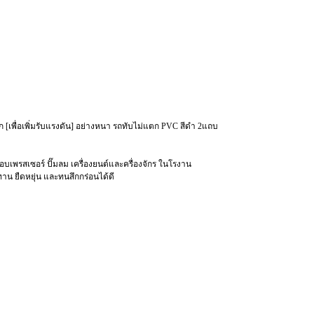
 [เพื่อเพิ่มรับแรงดัน] อย่างหนา รถทับไม่แตก PVC สีดำ 2แถบ
อบเพรสเซอร์ ปั๊มลม เครื่องยนต์และครื่องจักร ในโรงาน
ทาน ยืดหยุ่น และทนสึกกร่อนได้ดี