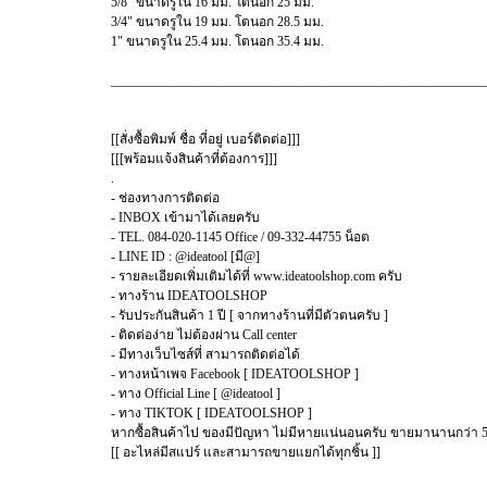
5/8" ขนาดรูใน 16 มม. โตนอก 25 มม.
3/4" ขนาดรูใน 19 มม. โตนอก 28.5 มม.
1" ขนาดรูใน 25.4 มม. โตนอก 35.4 มม.
_________________________________________________________
[[สั่งซื้อพิมพ์ ชื่อ ที่อยู่ เบอร์ติดต่อ]]]
[[[พร้อมแจ้งสินค้าที่ต้องการ]]]
.
- ช่องทางการติดต่อ
- INBOX เข้ามาได้เลยครับ
- TEL. 084-020-1145 Office / 09-332-44755 น็อต
- LINE ID : @ideatool [มี@]
- รายละเอียดเพิ่มเติมได้ที่ www.ideatoolshop.com ครับ
- ทางร้าน IDEATOOLSHOP
- รับประกันสินค้า 1 ปี [ จากทางร้านที่มีตัวตนครับ ]
- ติดต่อง่าย ไม่ต้องผ่าน Call center
- มีทางเว็บไซส์ที่ สามารถติดต่อได้
- ทางหน้าเพจ Facebook [ IDEATOOLSHOP ]
- ทาง Official Line [ @ideatool ]
- ทาง TIKTOK [ IDEATOOLSHOP ]
หากซื้อสินค้าไป ของมีปัญหา ไม่มีหายแน่นอนครับ ขายมานานกว่า 5
[[ อะไหล่มีสแปร์ และสามารถขายแยกได้ทุกชิ้น ]]