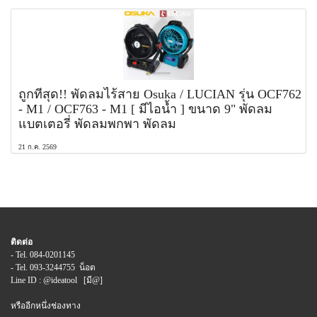
ถูกที่สุด!! พัดลมไร้สาย Osuka / LUCIAN รุ่น OCF762
- M1 / OCF763 - M1 [ มีไอน้ำ ] ขนาด 9" พัดลม
แบตเตอรี่ พัดลมพกพา พัดลม
21 ก.ค. 2569
ติดต่อ
- Tel. 084-0201145
- Tel. 093-3244755 น็อต
Line ID : @ideatool [มี@]
หรืออีกหนึ่งช่องทาง