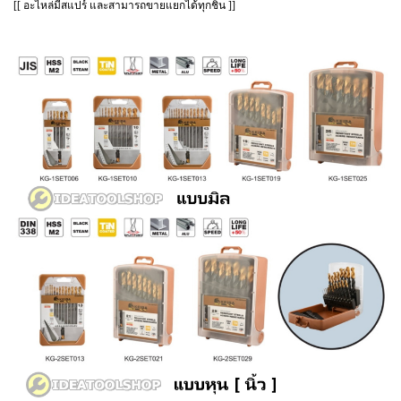
[[ อะไหล่มีสแปร์ และสามารถขายแยกได้ทุกชิ้น ]]