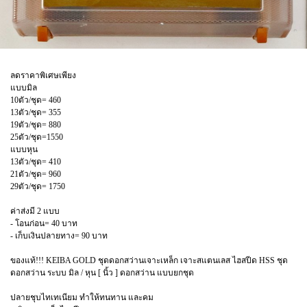
ลดราคาพิเศษเพียง
แบบมิล
10ตัว/ชุด= 460
13ตัว/ชุด= 355
19ตัว/ชุด= 880
25ตัว/ชุด=1550
แบบหุน
13ตัว/ชุด= 410
21ตัว/ชุด= 960
29ตัว/ชุด= 1750
ค่าส่งมี 2 แบบ
- โอนก่อน= 40 บาท
- เก็บเงินปลายทาง= 90 บาท
ของแท้!!! KEIBA GOLD ชุดดอกสว่านเจาะเหล็ก เจาะสแตนเลส ไฮสปีด HSS ชุด
ดอกสว่าน ระบบ มิล / หุน [ นิ้ว ] ดอกสว่าน แบบยกชุด
ปลายชุบไทเทเนียม ทำให้ทนทาน และคม