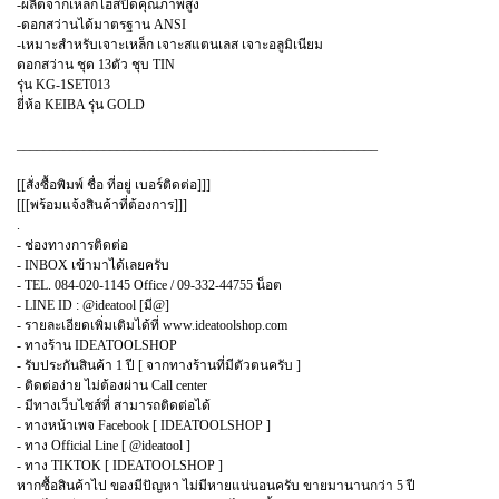
-ผลิตจากเหล็กไฮสปีดคุณภาพสูง
-ดอกสว่านได้มาตรฐาน ANSI
-เหมาะสำหรับเจาะเหล็ก เจาะสแตนเลส เจาะอลูมิเนียม
ดอกสว่าน ชุด 13ตัว ชุบ TIN
รุ่น KG-1SET013
ยี่ห้อ KEIBA รุ่น GOLD
______________________________________________________
[[สั่งซื้อพิมพ์ ชื่อ ที่อยู่ เบอร์ติดต่อ]]]
[[[พร้อมแจ้งสินค้าที่ต้องการ]]]
.
- ช่องทางการติดต่อ
- INBOX เข้ามาได้เลยครับ
- TEL. 084-020-1145 Office / 09-332-44755 น็อต
- LINE ID : @ideatool [มี@]
- รายละเอียดเพิ่มเติมได้ที่ www.ideatoolshop.com
- ทางร้าน IDEATOOLSHOP
- รับประกันสินค้า 1 ปี [ จากทางร้านที่มีตัวตนครับ ]
- ติดต่อง่าย ไม่ต้องผ่าน Call center
- มีทางเว็บไซส์ที่ สามารถติดต่อได้
- ทางหน้าเพจ Facebook [ IDEATOOLSHOP ]
- ทาง Official Line [ @ideatool ]
- ทาง TIKTOK [ IDEATOOLSHOP ]
หากซื้อสินค้าไป ของมีปัญหา ไม่มีหายแน่นอนครับ ขายมานานกว่า 5 ปี