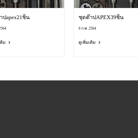
๊าปapex21ชิ้น
ชุดต๊าปAPEX39ชิ้น
2564
6 ก.พ. 2564
มเติม
ดูเพิ่มเติม