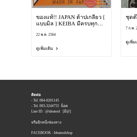
ของแท้!! JAPAN ต้าปเกลียว [
ชุดต
แบบมิล ] KEIBA มีครบทุก
7 ก.พ. 
เบอร์ SKS2 TUNGSTEN แบบ
22 พ.ค. 2564
ชุด 3 ตัว ดอก ต๊าป ตัวผู้ ตาป
ต๊าป เกลียว TAP
ดูเพิ่
ดูเพิ่มเติม
ติดต่อ
- Tel. 084-0201145
- Tel. 093-3244755 น็อต
Line ID : @ideatool [มี@]
หรืออีกหนึ่งช่องทาง
FACEBOOK : Ideatoolshop