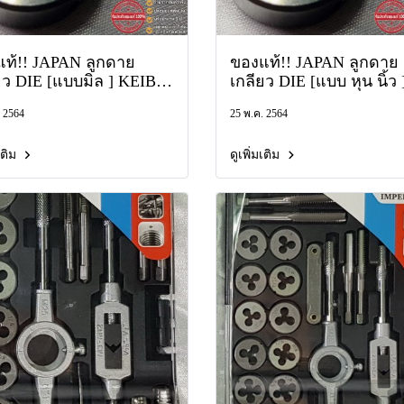
ท้!! JAPAN ลูกดาย
ของแท้!! JAPAN ลูกดาย
ยว DIE [แบบมิล ] KEIBA
เกลียว DIE [แบบ หุน นิ้ว 
บทุกเบอร์ ดาย ต๊าปตัว
KEIBA มีครบทุกเบอร์ ด
 2564
25 พ.ค. 2564
ต๊าปตัวเมีย W NF NC B.S
N.P.T. BSPT BSW TAP
มเติม
ดูเพิ่มเติม