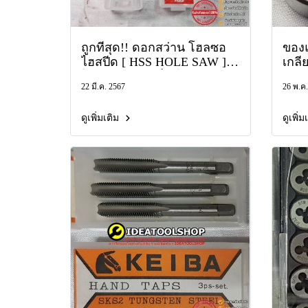
ถูกที่สุด!! ดอกสว่าน โฮลซอ
ของแ
ไฮสปีด [ HSS HOLE SAW ]
เกลี
โฮลซอเจาะเหล็ก ไม้ พลาสติก
มีคร
22 มี.ค. 2567
26 พ.ค.
อลูมิเนียม และวัสดุอื่นๆ
เมีย
OKURA โอกุระ I-HH
ดูเพิ่มเติม
ดูเพิ่