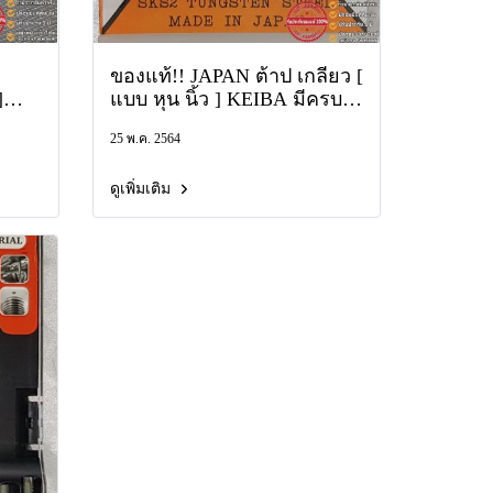
ของแท้!! JAPAN ต้าป เกลียว [
]
แบบ หุน นิ้ว ] KEIBA มีครบ
าย
ทุกเบอร์ SKS2 TUNGSTEN
25 พ.ค. 2564
.P.F.
หน่วย W NF NC B.S.P.F.
N.P.T. BSPT BSW TAP
ดูเพิ่มเติม