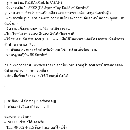
- ลูกดาย ยี่ห้อ KEIBA (Made in JAPAN)
- วัสดุของสินค้า SKS2 (JIS Japan Alloy Tool Steel Standard)
ลูกดาย เหมาะสำหรับงานสร้าเกลียว และ งานซ่อมเกลียวสกรู ( น็อตตัวผู้ )
- ผ่านการขึ้นรูปอย่างดี กระบวนการชุบแข็งและการอบคืนตัวทำให้ดอกมีคุณสมบัติ
ที่แข็งมาก
- มีความแข็งแรง ทนทาน ใช้งานได้ยาวนาน
- ไม่เป็นสนิม ทนต่อแรงดึง-แรงดันได้เป็นอย่างดี
- ใช้งานร่วมกับ ด้ามดาย (DIE Shank) เพื่อใช้ในการหมุนจับยึดดอกดายเพื่อทำการ
ต๊าป - การดายเกลียว
- มาพร้อมกล่องพลาสติกสำหรับจัดเก็บ ใช้งานง่าย เก็บรักษาง่าย
- มาตรฐานญี่ปุ่น JIS Standard
* ขณะทำการต๊าป - การดายเกลียว ควรใช้น้ำมันควบคู่ไปด้วย ควรใช้รอบต่ำขณะ
ที่ทำการต๊าป - การดายเกลียว
เกลียวที่เสร็จแล้วสามารถใช้กับสกรูทั้วไปได้
.
.
[[[สั่งซื้อพิมพ์ ชื่อ ที่อยู่ เบอร์ติดต่อ]]]
[[[พร้อมแจ้งสินค้าที่ต้องการ]]]
.
ช่องทางการติดต่อ
- INBOX เข้ามาได้เลยครับ
- TEL. 09-332-44755 น็อต [เมมเบอร์ไลน์ขึ้น]