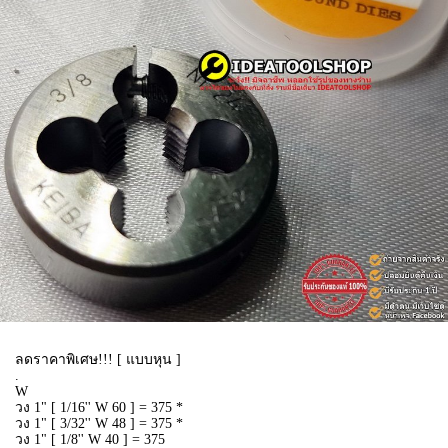
ลดราคาพิเศษ!!! [ แบบหุน ]
.
W
วง 1" [ 1/16'' W 60 ] = 375 *
วง 1" [ 3/32'' W 48 ] = 375 *
วง 1" [ 1/8'' W 40 ] = 375