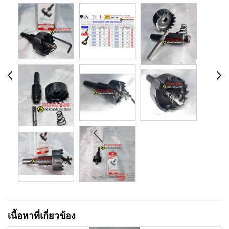
เนื้อหาที่เกี่ยวข้อง