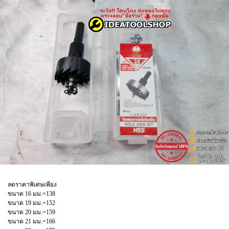
ลดราคาพิเศษเพียง
ขนาด 16 มม.=138
ขนาด 19 มม.=152
ขนาด 20 มม.=159
ขนาด 21 มม.=166