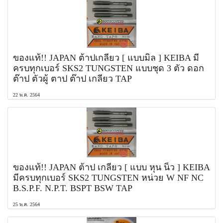
ของแท้!! JAPAN ต้าปเกลียว [ แบบมิล ] KEIBA มี
ครบทุกเบอร์ SKS2 TUNGSTEN แบบชุด 3 ตัว ดอก
ต๊าป ตัวผู้ ตาป ต๊าป เกลียว TAP
22 พ.ค. 2564
ของแท้!! JAPAN ต้าป เกลียว [ แบบ หุน นิ้ว ] KEIBA
มีครบทุกเบอร์ SKS2 TUNGSTEN หน่วย W NF NC
B.S.P.F. N.P.T. BSPT BSW TAP
25 พ.ค. 2564