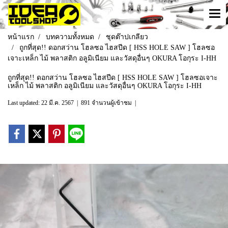
หน้าแรก
บทความทั้งหมด
ชุดต๊าปเกลียว
ถูกที่สุด!! ดอกสว่าน โฮลซอ ไฮสปีด [ HSS HOLE SAW ] โฮลซอ
เจาะเหล็ก ไม้ พลาสติก อลูมิเนียม และวัสดุอื่นๆ OKURA โอกุระ I-HH
ถูกที่สุด!! ดอกสว่าน โฮลซอ ไฮสปีด [ HSS HOLE SAW ] โฮลซอเจาะ
เหล็ก ไม้ พลาสติก อลูมิเนียม และวัสดุอื่นๆ OKURA โอกุระ I-HH
Last updated: 22 มี.ค. 2567
|
891 จำนวนผู้เข้าชม
|