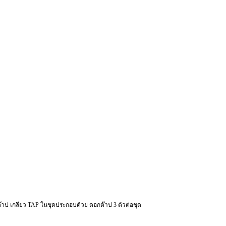
ต๊าป เกลียว TAP ในชุดประกอบด้วย ดอกต๊าป 3 ตัวต่อชุด