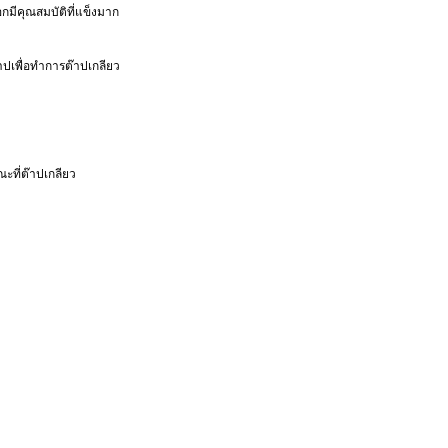
กมีคุณสมบัติที่แข็งมาก
๊าปเพื่อทำการต๊าปเกลียว
ะที่ต๊าปเกลียว