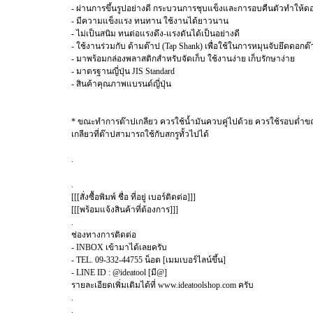
- ผ่านการขึ้นรูปอย่างดี กระบวนการชุบแข็งและการอบคืนตัวทำให้ดอ
- มีความแข็งแรง ทนทาน ใช้งานได้ยาวนาน
- ไม่เป็นสนิม ทนต่อแรงดึง-แรงดันได้เป็นอย่างดี
- ใช้งานร่วมกับ ด้ามต๊าป (Tap Shank) เพื่อใช้ในการหมุนจับยึดดอกต
- มาพร้อมกล่องพลาสติกสำหรับจัดเก็บ ใช้งานง่าย เก็บรักษาง่าย
- มาตรฐานญี่ปุ่น JIS Standard
- สินค้าคุณภาพแบรนด์ญี่ปุ่น
* ขณะทำการต๊าปเกลียว ควรใช้น้ำมันควบคู่ไปด้วย ควรใช้รอบต่ำขณ
เกลียวที่ต๊าปสามารถใช้กับสกรูทั้วไปได้
.
.
[[[สั่งซื้อพิมพ์ ชื่อ ที่อยู่ เบอร์ติดต่อ]]]
[[[พร้อมแจ้งสินค้าที่ต้องการ]]]
.
ช่องทางการติดต่อ
- INBOX เข้ามาได้เลยครับ
- TEL. 09-332-44755 น็อต [เมมเบอร์ไลน์ขึ้น]
- LINE ID : @ideatool [มี@]
รายละเอียดเพิ่มเติมได้ที่ www.ideatoolshop.com ครับ
.
.