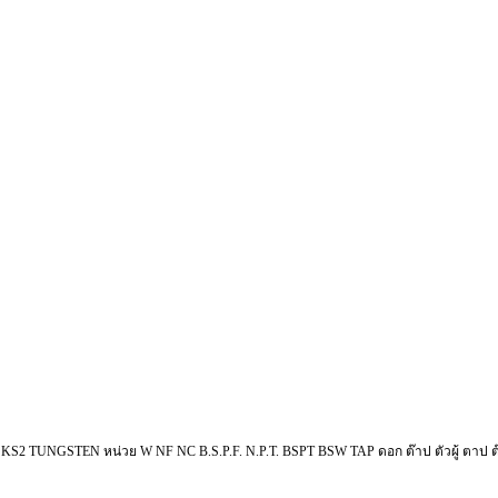
ร์ SKS2 TUNGSTEN หน่วย W NF NC B.S.P.F. N.P.T. BSPT BSW TAP ดอก ต๊าป ตัวผู้ ตาป 