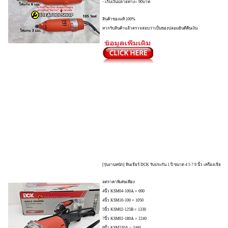
- เก็บเงินปลายทาง= 90บาท
สินค้าของแท้ 100%
หากรับสินค้าแล้วตรวจสอบว่าเป็นของปลอมยินดีคืนเงิน
[รุ่นงานหนัก] หินเจียร์ DCK รับประกัน 1 ปี ขนาด 4 5 7 9 นิ้ว เครื่องเจียรไฟ
ลดราคาพิเศษเพียง
4นิ้ว KSM04-100A = 690
4นิ้ว KSM10-100 = 1050
5นิ้ว KSM02-125B = 1330
7นิ้ว KSM02-180A = 2240
9นิ้ว KSM230A = 2460