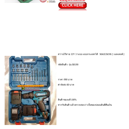
สว่านไร้สาย 32V 3 ระบบ แบบกระแทกได้ MAILTANK [ เมลแทงค์ ]
รหัสสินค้า: รุ่น SH190
ราคา 990 บาท
ค่าจัดส่ง 80 บาท
สินค้าของแท้ 100%
หากรับสินค้าแล้วตรวจสอบว่าเป็นของปลอมยินดีคืนเงิน