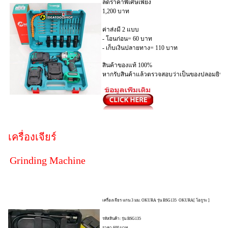
ลดราคาพิเศษเพียง
1,200 บาท
ค่าส่งมี 2 แบบ
- โอนก่อน= 60 บาท
- เก็บเงินปลายทาง= 110 บาท
สินค้าของแท้ 100%
หากรับสินค้าแล้วตรวจสอบว่าเป็นของปลอมยินดีค
เครื่องเจียร์
Grinding Machine
เครื่องเจียร แกน 3 มม. OKURA รุ่น BSG135 OKURA[ โอกูระ ]
รหัสสินค้า: รุ่น BSG135
ราคา 600 บาท