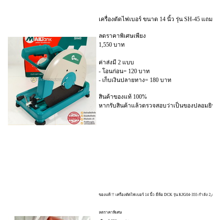
เครื่องตัดไฟเบอร์ ขนาด 14 นิ้ว รุ่น SH-45 แถม!!
ลดราคาพิเศษเพียง
1,550 บาท
ค่าส่งมี 2 แบบ
- โอนก่อน= 120 บาท
- เก็บเงินปลายทาง= 180 บาท
สินค้าของแท้ 100%
หากรับสินค้าแล้วตรวจสอบว่าเป็นของปลอมยินดีค
ของแท้ !! เครื่องตัดไฟเบอร์ 14 นิ้ว ยี่ห้อ DCK รุ่น KJG04-355 กำลัง 2,400 
ลดราคาพิเศษ