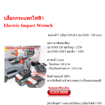
บล็อกกระแทกไฟฟ้า
Electric Impact Wrench
ของแท้!!! บล็อก OSUKA รุ่น OSID - 520 แบบ ไร
ลดราคาพิเศษเพียง
รุ่น OSID-520 ชุดใหญ่ = 2250
รุ่น OSID-520LT ชุดเล็ก = 1450
ค่าส่งมี 2 แบบ
- โอนก่อน= 60 บาท
- เก็บเงินปลายทาง= 110 บาท
สินค้าของแท้ 100%
หากรับสินค้าแล้วตรวจสอบว่าเป็นของปลอมยินดีค
[ตัวเล็กสุด!!! แต่แรง650Nm.] บล็อกไฟฟ้า OSUKA