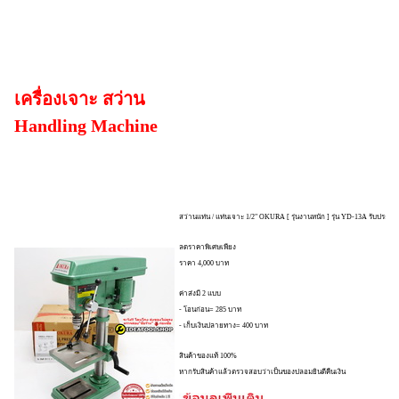
เครื่องเจาะ สว่าน
Handling Machine
สว่านแท่น / แท่นเจาะ 1/2" OKURA [ รุ่นงานหนัก ] รุ่น YD-13A รับประกัน 1
ลดราคาพิเศษเพียง
ราคา 4,000 บาท
ค่าส่งมี 2 แบบ
- โอนก่อน= 285 บาท
- เก็บเงินปลายทาง= 400 บาท
สินค้าของแท้ 100%
หากรับสินค้าแล้วตรวจสอบว่าเป็นของปลอมยินดีคืนเงิน