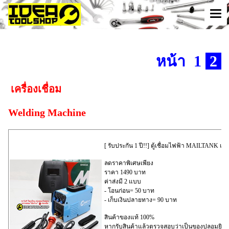
หน้า 1
2
เครื่องเชื่อม
Welding Machine
[ รับประกัน 1 ปี!!] ตู้เชื่อมไฟฟ้า MAILTANK แ
ลดราคาพิเศษเพียง
ราคา 1490 บาท
ค่าส่งมี 2 แบบ
- โอนก่อน= 50 บาท
- เก็บเงินปลายทาง= 90 บาท
สินค้าของแท้ 100%
หากรับสินค้าแล้วตรวจสอบว่าเป็นของปลอมยินดี