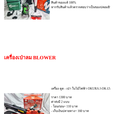
สินค้าของแท้ 100%
หากรับสินค้าแล้วตรวจสอบว่าเป็นของปลอมยินดีค
เครื่องเป่าลม BLOWER
เครื่อง ดูด - เป่า ใบไม้ไฟฟ้า OKURA J-OK-LVB300
ราคา 1300 บาท
ค่าส่งมี 2 แบบ
- โอนก่อน= 110 บาท
- เก็บเงินปลายทาง= 160 บาท