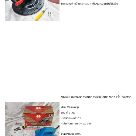
หากรับสินค้าแล้วตรวจสอบว่าเป็นของปลอมยินดีคืนเงิน
ของแท้!! รุ่นงานหนัก กบไฟฟ้า กบไสไม้ ไฟฟ้า ขนาด 3 นิ้ว ใบมีดขนา
เพียง 700 บาท/ชุด
ค่าส่งมี 2 แบบ
- โอนก่อน= 60 บาท
- เก็บเงินปลายทาง= 100 บาท
สินค้าของแท้ 100%