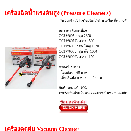
เครื่องฉีดน้ำแรงดันสูง (Pressure Cleaners)
[รับประกัน1ปี] เครื่องฉีดไร้สาย เครื่องฉีดแรงดั
ลดราคาพิเศษเพียง
OCPW607ยกชุด 2350
OCPW607ตัวเปล่า 1590
OCPW606ยกชุด ใหญ่ 1870
OCPW606ยกชุด เล็ก 1650
OCPW606ตัวเปล่า 1150
ค่าส่งมี 2 แบบ
- โอนก่อน= 60 บาท
- เก็บเงินปลายทาง= 110 บาท
สินค้าของแท้ 100%
หากรับสินค้าแล้วตรวจสอบว่าเป็นของปลอมยินดีค
เครื่องดูดฝุ่น Vacuum Cleaner