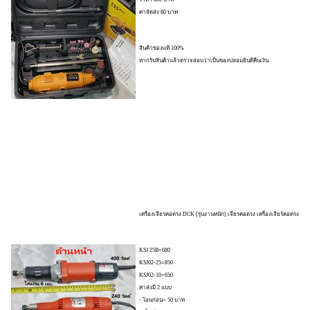
ค่าจัดส่ง 80 บาท
สินค้าของแท้ 100%
หากรับสินค้าแล้วตรวจสอบว่าเป็นของปลอมยินดีคืนเงิน
เครื่องเจียรคอตรง DCK [รุ่นงานหนัก] เจียรคอตรง เครื่องเจียร์คอตรง เครื่
KSJ 25B=680
KSJ02-25=850
KSJ02-10=650
ค่าส่งมี 2 แบบ
- โอนก่อน= 50 บาท